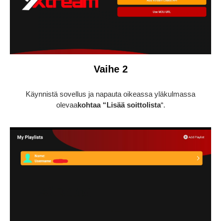
Vaihe 2
Käynnistä sovellus ja napauta oikeassa yläkulmassa
olevaa
kohtaa “Lisää soittolista
“.