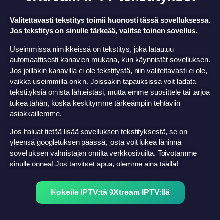
Valitettavasti tekstitys toimii huonosti tässä sovelluksessa.
Jos tekstitys on sinulle tärkeää, valitse toinen sovellus.
Useimmissa nimikkeissä on tekstitys, joka latautuu
automaattisesti kanavien mukana, kun käynnistät sovelluksen.
Jos joillakin kanavilla ei ole tekstitystä, niin valitettavasti ei ole,
vaikka useimmilla onkin. Joissakin tapauksissa voit ladata
tekstityksiä omista lähteistäsi, mutta emme suosittele tai tarjoa
tukea tähän, koska keskitymme tärkeämpiin tehtäviin
asiakkaillemme.
Jos haluat tietää lisää sovelluksen tekstityksestä, se on
yleensä googletuksen päässä, josta voit lukea lähinnä
sovelluksen valmistajan omilta verkkosivuilta. Toivotamme
sinulle onnea! Jos tarvitset apua, olemme aina täällä!
Kokeile IPTV:tä 9Xtream IPTV:llä