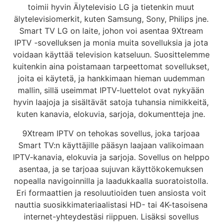
toimii hyvin
Älytelevisio LG ja tietenkin muut
älytelevisiomerkit, kuten Samsung, Sony, Philips jne.
Smart TV LG on laite, johon voi asentaa 9Xtream
IPTV -sovelluksen ja monia muita sovelluksia ja jota
voidaan käyttää television katseluun. Suosittelemme
kuitenkin aina poistamaan tarpeettomat sovellukset,
joita ei käytetä, ja hankkimaan hieman uudemman
mallin, sillä useimmat IPTV-luettelot ovat nykyään
hyvin laajoja ja sisältävät satoja tuhansia nimikkeitä,
kuten kanavia, elokuvia, sarjoja, dokumentteja jne.
9Xtream IPTV on tehokas sovellus, joka tarjoaa
Smart TV:n käyttäjille pääsyn laajaan valikoimaan
IPTV-kanavia, elokuvia ja sarjoja. Sovellus on helppo
asentaa, ja se tarjoaa sujuvan käyttökokemuksen
nopealla navigoinnilla ja laadukkaalla suoratoistolla.
Eri formaattien ja resoluutioiden tuen ansiosta voit
nauttia suosikkimateriaalistasi HD- tai 4K-tasoisena
internet-yhteydestäsi riippuen. Lisäksi sovellus