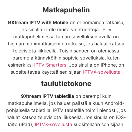
Matkapuhelin
9Xtream IPTV with Mobile
on erinomainen ratkaisu,
jos sinulla ei ole muita vaihtoehtoja. IPTV
matkapuhelimessa tämän sovelluksen avulla on
hieman monimutkaisempi ratkaisu, jos haluat katsoa
televisiota liikkeellä. Toisin sanoen on olemassa
parempia kännyköihin sopivia sovelluksia, kuten
esimerkiksi
IPTV Smarters
. Jos sinulla on iPhone, on
suositeltavaa käyttää sen sijaan
IPTVX-sovellusta
.
taulutietokone
9Xtream IPTV tabletilla
on parempi kuin
matkapuhelimella, jos haluat päästä alkuun Android-
pohjaisella tabletilla. IPTV tabletilla toimii hienosti, jos
haluat katsoa televisiota liikkeellä. Jos sinulla on iOS-
laite (iPad),
IPTVX-sovellusta
suositellaan sen sijaan.