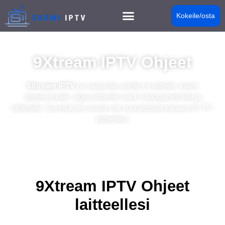
Kokeile/osta
9Xtream IPTV Ohjeet
9Xtream IPTV
on saatavilla useille eri laitteille, kuten
älytelevisioille, digisovittimille sekä matkapuhelimille ja
tableteille. Sovelluksen avulla voit suoratoistaa kanavia
IP-TV-
laitteellasi
.
9Xtream IPTV Ohjeet
laitteellesi