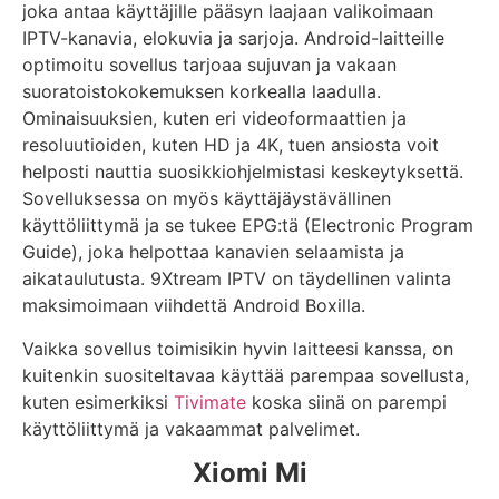
joka antaa käyttäjille pääsyn laajaan valikoimaan
IPTV-kanavia, elokuvia ja sarjoja. Android-laitteille
optimoitu sovellus tarjoaa sujuvan ja vakaan
suoratoistokokemuksen korkealla laadulla.
Ominaisuuksien, kuten eri videoformaattien ja
resoluutioiden, kuten HD ja 4K, tuen ansiosta voit
helposti nauttia suosikkiohjelmistasi keskeytyksettä.
Sovelluksessa on myös käyttäjäystävällinen
käyttöliittymä ja se tukee EPG:tä (Electronic Program
Guide), joka helpottaa kanavien selaamista ja
aikataulutusta. 9Xtream IPTV on täydellinen valinta
maksimoimaan viihdettä Android Boxilla.
Vaikka sovellus toimisikin hyvin laitteesi kanssa, on
kuitenkin suositeltavaa käyttää parempaa sovellusta,
kuten esimerkiksi
Tivimate
koska siinä on parempi
käyttöliittymä ja vakaammat palvelimet.
Xiomi Mi