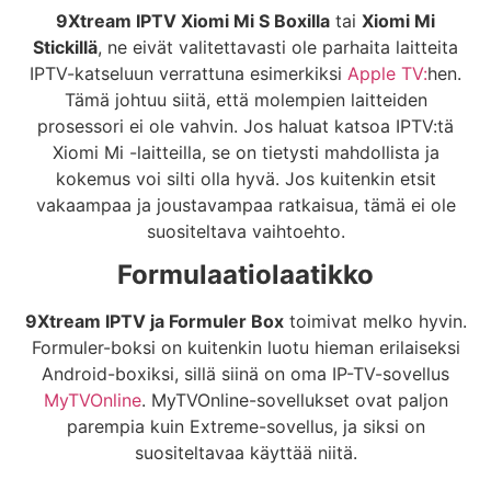
9Xtream IPTV Xiomi Mi S Boxilla
tai
Xiomi Mi
Stickillä
, ne eivät valitettavasti ole parhaita laitteita
IPTV-katseluun verrattuna esimerkiksi
Apple TV:
hen.
Tämä johtuu siitä, että molempien laitteiden
prosessori ei ole vahvin. Jos haluat katsoa IPTV:tä
Xiomi Mi -laitteilla, se on tietysti mahdollista ja
kokemus voi silti olla hyvä. Jos kuitenkin etsit
vakaampaa ja joustavampaa ratkaisua, tämä ei ole
suositeltava vaihtoehto.
Formulaatiolaatikko
9Xtream IPTV ja Formuler Box
toimivat melko hyvin.
Formuler-boksi on kuitenkin luotu hieman erilaiseksi
Android-boxiksi, sillä siinä on oma IP-TV-sovellus
MyTVOnline
. MyTVOnline-sovellukset ovat paljon
parempia kuin Extreme-sovellus, ja siksi on
suositeltavaa käyttää niitä.