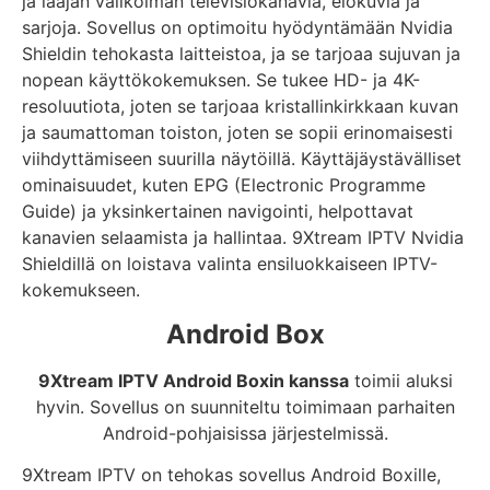
ja laajan valikoiman televisiokanavia, elokuvia ja
sarjoja. Sovellus on optimoitu hyödyntämään Nvidia
Shieldin tehokasta laitteistoa, ja se tarjoaa sujuvan ja
nopean käyttökokemuksen. Se tukee HD- ja 4K-
resoluutiota, joten se tarjoaa kristallinkirkkaan kuvan
ja saumattoman toiston, joten se sopii erinomaisesti
viihdyttämiseen suurilla näytöillä. Käyttäjäystävälliset
ominaisuudet, kuten EPG (Electronic Programme
Guide) ja yksinkertainen navigointi, helpottavat
kanavien selaamista ja hallintaa. 9Xtream IPTV Nvidia
Shieldillä on loistava valinta ensiluokkaiseen IPTV-
kokemukseen.
Android Box
9Xtream IPTV Android Boxin kanssa
toimii aluksi
hyvin. Sovellus on suunniteltu toimimaan parhaiten
Android-pohjaisissa järjestelmissä.
9Xtream IPTV on tehokas sovellus Android Boxille,