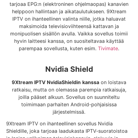
tarjoaa EPG:n (elektroninen ohjelmaopas) kanavien
helppoon hallintaan ja aikataulutukseen. 9Xtream
IPTV on ihanteellinen valinta niille, jotka haluavat
maksimoida televisioviihteensä kattavan ja
monipuolisen sisällön avulla. Vaikka sovellus toimii
hyvin laitteesi kanssa, on suositeltavaa käyttää
parempaa sovellusta, kuten esim.
Tivimate
.
Nvidia Shield
9Xtream IPTV Nvidia
Shieldin
kanssa
on loistava
ratkaisu, mutta on olemassa parempia ratkaisuja,
joilla pääset alkuun. Sovellus on suunniteltu
toimimaan parhaiten Android-pohjaisissa
järjestelmissä.
9Xtream IPTV on ihanteellinen sovellus Nvidia
Shieldille, joka tarjoaa laadukasta IPTV-suoratoistoa