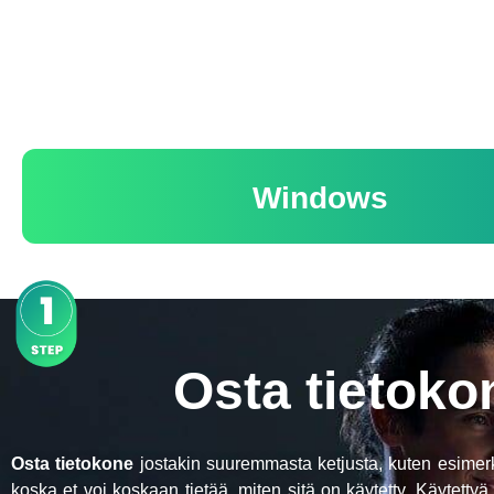
Windows
Osta tietokon
Osta tietokone
jostakin suuremmasta ketjusta, kuten esimer
koska et voi koskaan tietää, miten sitä on käytetty. Käytettyä 