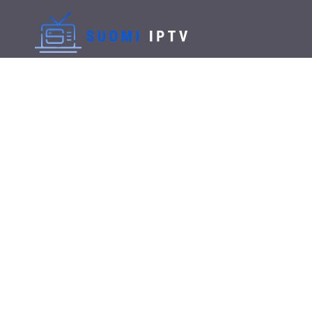
IPTV-ti
IPTV tietokoneella – Selvitä, miten pääset aloittamaan IPT
sovellus. Alla on erilaisia sovelluksia, jotka toimivat tietoko
muitakin sovelluksia, jotka toimivat laitteesi kanssa, mutta all
Voit tietysti katsella IPTV:tä riippumatta siitä, onko sinulla W
alla olevia sovelluksia. Voit tietysti käyttää myös muita sovellu