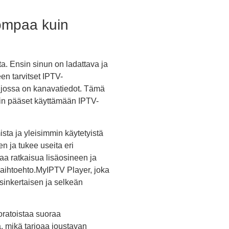
ompaa kuin
ta. Ensin sinun on ladattava ja
en tarvitset IPTV-
, jossa on kanavatiedot. Tämä
lloin pääset käyttämään IPTV-
sta ja yleisimmin käytetyistä
en ja tukee useita eri
aa ratkaisua lisäosineen ja
vaihtoehto.MyIPTV Player, joka
sinkertaisen ja selkeän
oratoistaa suoraa
ja, mikä tarjoaa joustavan