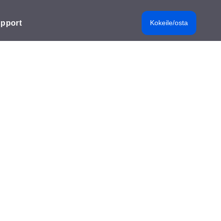
pport
Kokeile/osta
et
lasi, sinun on ladattava IPTV-
iten pääset alkuun. On tietenkin
i myös erittäin hyvin, jos käytät