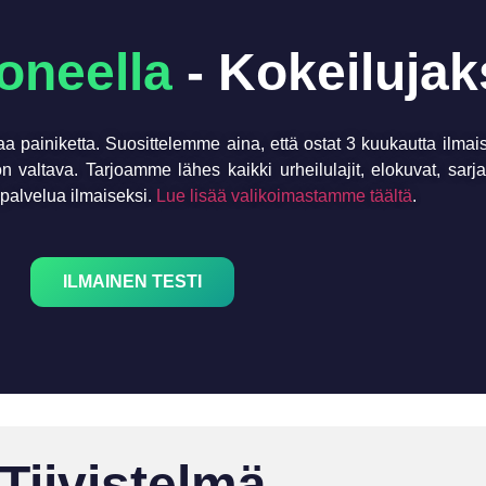
oneella
- Kokeiluja
aa painiketta. Suosittelemme aina, että ostat 3 kuukautta ilmai
n valtava. Tarjoamme lähes kaikki urheilulajit, elokuvat, sarjat
 palvelua ilmaiseksi.
Lue lisää valikoimastamme täältä
.
ILMAINEN TESTI
Tiivistelmä