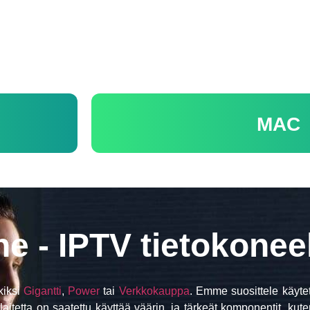
MAC
e - IPTV tietokoneel
kiksi
Gigantti
,
Power
tai
Verkkokauppa
. Emme suosittele käyte
laitetta on saatettu käyttää väärin, ja tärkeät komponentit, kuten