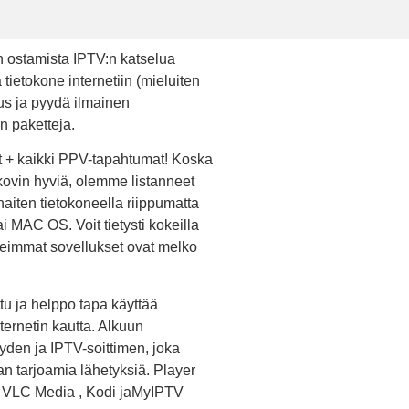
 ostamista IPTV:n katselua
ä tietokone internetiin (mieluiten
lus ja pyydä ilmainen
n paketteja.
it + kaikki PPV-tapahtumat! Koska
kovin hyviä, olemme listanneet
aiten tietokoneella riippumatta
i MAC OS. Voit tietysti kokeilla
useimmat sovellukset ovat melko
tu ja helppo tapa käyttää
ternetin kautta. Alkuun
yden ja IPTV-soittimen, joka
n tarjoamia lähetyksiä. Player
at VLC Media , Kodi jaMyIPTV