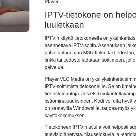
Player.
IPTV-tietokone on help
luuletkaan
IPTV:n käyttö tietokoneella on yksinkertais
asennettava IPTV-soitin. Asennuksen jälke
palveluntarjoajan M3U-linkin tai tiedoston
linkki tai tiedosto ladataan soittimeen, jo
palvelua.
Player VLC Media on yksi yksinkertaisimmi
IPTV-soittimista tietokoneille. Se on ilmain
tiedostomuotoja. Jos etsit mukautettavamp
lisäominaisuuksineen, Kodi voi olla hyvä 
on saatavilla Windowsille, tarjoaa myös yk
käyttökokemuksen.
Tietokoneen IPTV:n avulla voit helposti su
televisiolähetystä, tilauselokuvia ja -sarjo