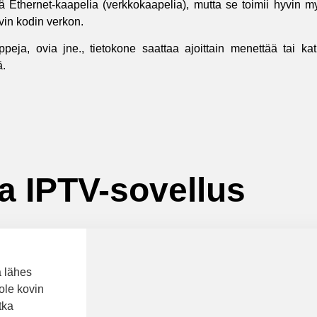
ää Ethernet-kaapelia (verkkokaapelia), mutta se toimii hyvin 
hyvin kodin verkon.
peja, ovia jne., tietokone saattaa ajoittain menettää tai kat
ä.
a IPTV-sovellus
a lähes
 ole kovin
tka