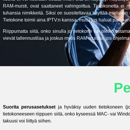
RAM-muisti, ovat saattaneet vahingoittua. Tietokonetta ei my
tuhansia nimikkeitä. Siksi on suositeltavaa käyttää mieluiten
Tietokone toimii aina IPTV:n kanssa, mutta jos haluat parhaan
Riippumatta siitä, onko sinulla jo tietokone vai oletko ostama
vievät tallennustilaa ja joskus myös RAM-muistia, jos ohjelma
Pe
Suorita perusasetukset
ja hyväksy uuden tietokoneen (jos 
tietokoneeseen riippuen siitä, onko kyseessä MAC- vai Window
takuusi voi liittyä siihen.