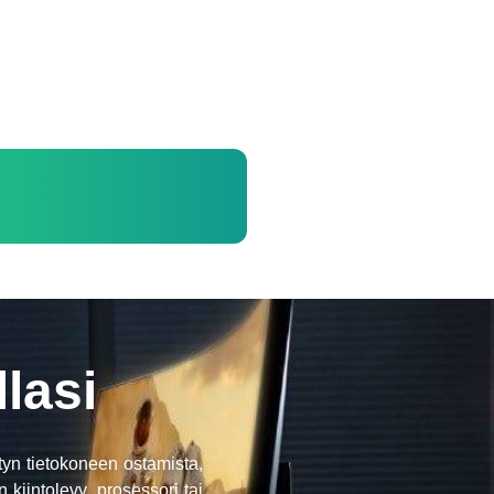
lasi
tyn tietokoneen ostamista,
 kiintolevy, prosessori tai