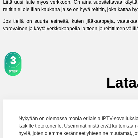
Liitä uusi laite myös verkkoon. On aina suositeltavaa käytt
reititin ei ole liian kaukana ja se on hyvä reititin, joka kattaa 
Jos tiellä on suuria esineitä, kuten jääkaappeja, vaatekaap
varovainen ja käytä verkkokaapelia laitteen ja reitittimen välill
Lata
Nykyään on olemassa monia erilaisia IPTV-sovelluksi
kaikille tietokoneille. Useimmat niistä eivät kuitenkaan
hyviä, joten olemme keränneet yhteen ne muutamat, jo