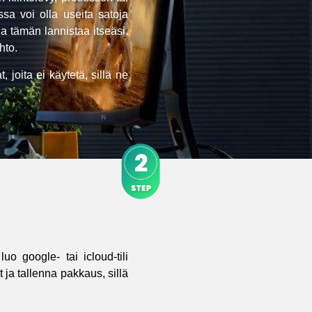
ssa voi olla useita satoja
a tämän lannistaa itseäsi.
hto.
 joita ei käytetä, sillä ne
o google- tai icloud-tili
ja tallenna pakkaus, sillä