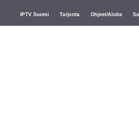
IPTV Suomi
Tarjonta
Ohjeet/Aloita
Su
etokoneen ohje
V:n käytön tietokoneella!
Jos haluat katsoa IPTV:tä tietokoneel
neen kanssa. Klikkaa mitä tahansa sovellusta saadaksesi tietää, m
a ovat ne, joita suosittelemme.
indows- vai MAC-käyttöjärjestelmällä varustettu tietokone. Se toimi
ksia.