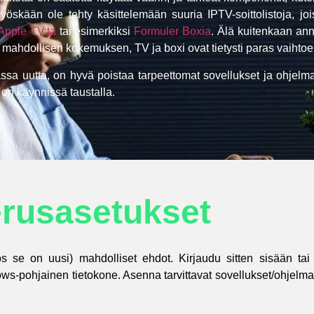
öskään ole tehty käsittelemään suuria IPTV-soittolistoja, joi
Apple TV:tä
tai esimerkiksi
Formuler Boxia
. Älä kuitenkaan ann
 mahdollisen kokemuksen, TV ja boxi ovat tietysti paras vaihtoe
ssa uutta, on hyvä poistaa tarpeettomat sovellukset ja ohjelmat,
 on käynnissä taustalla.
rusasetukset
se on uusi) mahdolliset ehdot. Kirjaudu sitten sisään tai lu
s-pohjainen tietokone. Asenna tarvittavat sovellukset/ohjelmat 