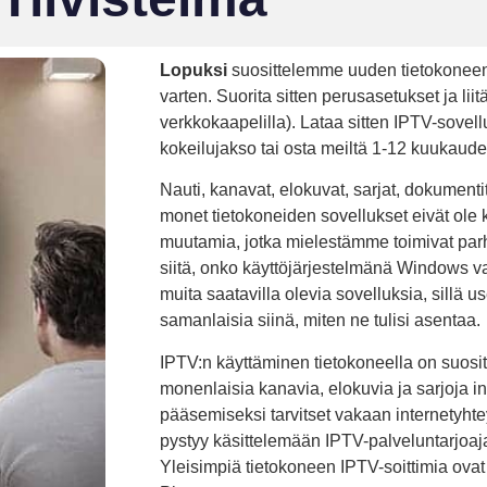
Lopuksi
suosittelemme uuden tietokoneen
varten. Suorita sitten perusasetukset ja liit
verkkokaapelilla). Lataa sitten IPTV-sovel
kokeilujakso tai osta meiltä 1-12 kuukaude
Nauti, kanavat, elokuvat, sarjat, dokument
monet tietokoneiden sovellukset eivät ole 
muutamia, jotka mielestämme toimivat parh
siitä, onko käyttöjärjestelmänä Windows va
muita saatavilla olevia sovelluksia, sillä 
samanlaisia siinä, miten ne tulisi asentaa.
IPTV:n käyttäminen tietokoneella on suosit
monenlaisia kanavia, elokuvia ja sarjoja in
pääsemiseksi tarvitset vakaan internetyhte
pystyy käsittelemään IPTV-palveluntarjoaja
Yleisimpiä tietokoneen IPTV-soittimia ov