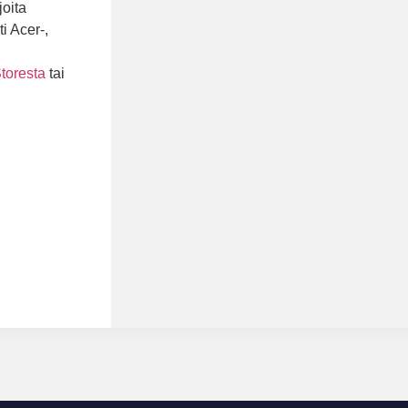
joita
i Acer-,
toresta
tai