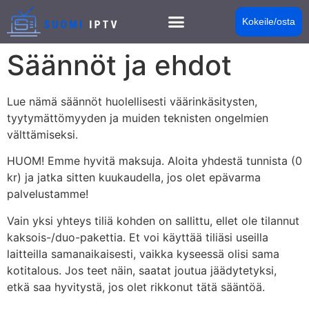
Kokeile/osta
Säännöt ja ehdot
Lue nämä säännöt huolellisesti väärinkäsitysten,
tyytymättömyyden ja muiden teknisten ongelmien
välttämiseksi.
HUOM! Emme hyvitä maksuja. Aloita yhdestä tunnista (0
kr) ja jatka sitten kuukaudella, jos olet epävarma
palvelustamme!
Vain yksi yhteys tiliä kohden on sallittu, ellet ole tilannut
kaksois-/duo-pakettia. Et voi käyttää tiliäsi useilla
laitteilla samanaikaisesti, vaikka kyseessä olisi sama
kotitalous. Jos teet näin, saatat joutua jäädytetyksi,
etkä saa hyvitystä, jos olet rikkonut tätä sääntöä.