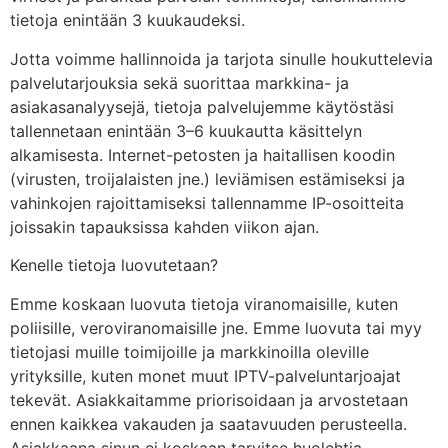
tietoja enintään 3 kuukaudeksi.
Jotta voimme hallinnoida ja tarjota sinulle houkuttelevia
palvelutarjouksia sekä suorittaa markkina- ja
asiakasanalyysejä, tietoja palvelujemme käytöstäsi
tallennetaan enintään 3–6 kuukautta käsittelyn
alkamisesta. Internet-petosten ja haitallisen koodin
(virusten, troijalaisten jne.) leviämisen estämiseksi ja
vahinkojen rajoittamiseksi tallennamme IP-osoitteita
joissakin tapauksissa kahden viikon ajan.
Kenelle tietoja luovutetaan?
Emme koskaan luovuta tietoja viranomaisille, kuten
poliisille, veroviranomaisille jne. Emme luovuta tai myy
tietojasi muille toimijoille ja markkinoilla oleville
yrityksille, kuten monet muut IPTV-palveluntarjoajat
tekevät. Asiakkaitamme priorisoidaan ja arvostetaan
ennen kaikkea vakauden ja saatavuuden perusteella.
Asiakkaana sinun ei koskaan tarvitse huolehtia