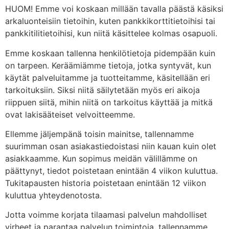
HUOM! Emme voi koskaan millään tavalla päästä käsiksi
arkaluonteisiin tietoihin, kuten pankkikorttitietoihisi tai
pankkitilitietoihisi, kun niitä käsittelee kolmas osapuoli.
Emme koskaan tallenna henkilötietoja pidempään kuin
on tarpeen. Keräämiämme tietoja, jotka syntyvät, kun
käytät palveluitamme ja tuotteitamme, käsitellään eri
tarkoituksiin. Siksi niitä säilytetään myös eri aikoja
riippuen siitä, mihin niitä on tarkoitus käyttää ja mitkä
ovat lakisääteiset velvoitteemme.
Ellemme jäljempänä toisin mainitse, tallennamme
suurimman osan asiakastiedoistasi niin kauan kuin olet
asiakkaamme. Kun sopimus meidän välillämme on
päättynyt, tiedot poistetaan enintään 4 viikon kuluttua.
Tukitapausten historia poistetaan enintään 12 viikon
kuluttua yhteydenotosta.
Jotta voimme korjata tilaamasi palvelun mahdolliset
virheet ja parantaa palvelun toimintoja, tallennamme