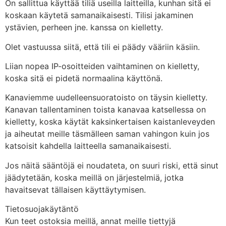
On sallittua käyttää tiliä useilla laitteilla, kunhan sitä ei
koskaan käytetä samanaikaisesti. Tilisi jakaminen
ystävien, perheen jne. kanssa on kielletty.
Olet vastuussa siitä, että tili ei päädy vääriin käsiin.
Liian nopea IP-osoitteiden vaihtaminen on kielletty,
koska sitä ei pidetä normaalina käyttönä.
Kanaviemme uudelleensuoratoisto on täysin kielletty.
Kanavan tallentaminen toista kanavaa katsellessa on
kielletty, koska käytät kaksinkertaisen kaistanleveyden
ja aiheutat meille täsmälleen saman vahingon kuin jos
katsoisit kahdella laitteella samanaikaisesti.
Jos näitä sääntöjä ei noudateta, on suuri riski, että sinut
jäädytetään, koska meillä on järjestelmiä, jotka
havaitsevat tällaisen käyttäytymisen.
Tietosuojakäytäntö
Kun teet ostoksia meillä, annat meille tiettyjä