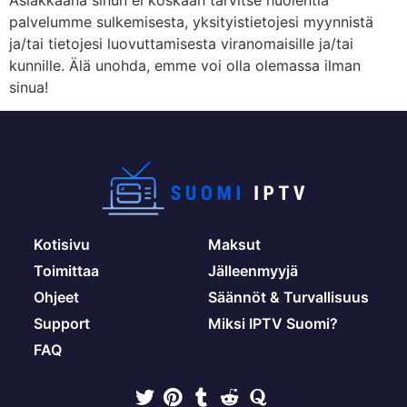
palvelumme sulkemisesta, yksityistietojesi myynnistä
ja/tai tietojesi luovuttamisesta viranomaisille ja/tai
kunnille. Älä unohda, emme voi olla olemassa ilman
sinua!
Kotisivu
Maksut
Toimittaa
Jälleenmyyjä
Ohjeet
Säännöt & Turvallisuus
Support
Miksi IPTV Suomi?
FAQ